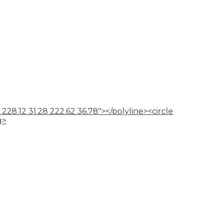
 228.12 31.28 222.62 36.78"></polyline><circle
g>