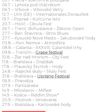
05.7. – Nitra – súkromné podujatie
06.7. – Lehota pod Vtáčnikom
06.7. – Vrbové – Vrbovské Vetry
12.7. – Ulm (DE) – Internationales Donaufest
19.7. – Poprad – Kultúrne leto
20.7. – Holíč – Cibula Fest
26.7. – Trenč. Bohuslavice – Žákovic Open
27.7. – Ban. Štiavnica – Sitno Blues
27.7. – Kysucké Nové Mesto – Jakubovské hody
03.8. – Hon. Nemce – Atmosféra
08.8. – Galanta – XXXVIII. Galantské trhy
09.8. – Trenčín –
Grape festival
10.8. – Žiar nad Hronom – City Fest
11.8. – Bratislava – Draždiak
17.8. – Plavecký Štvrtok – Hody
24.8. – Rajecké skaly – Skaly Fest
31.8. – Bratislava –
Uprising Festival
06.9. – Prievidza
07.9. – Partizánske
14.9. – Miloslavov – Milfest
14.9. – Košice – Riddim Show*
20.9. – Pezinok – Vinobranie
27.9. – Bratislava – Karloveské hody