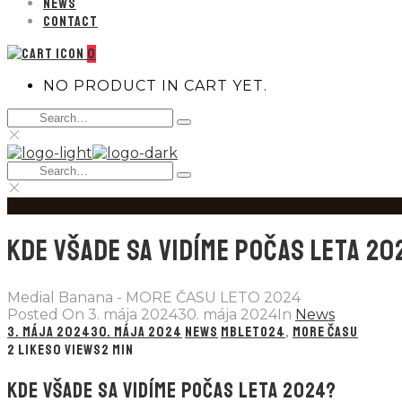
NEWS
CONTACT
0
NO PRODUCT IN CART YET.
Search
Type
for:
and
hit
Search
enter
Type
for:
and
hit
enter
KDE VŠADE SA VIDÍME POČAS LETA 20
Medial Banana - MORE ČASU LETO 2024
Posted On
3. mája 2024
30. mája 2024
In
News
3. MÁJA 2024
30. MÁJA 2024
NEWS
MBLETO24
,
MORE ČASU
2
LIKES
0 VIEWS
2 MIN
KDE VŠADE SA VIDÍME POČAS LETA 2024?