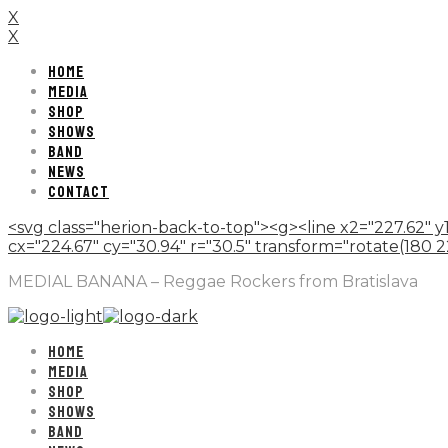
X
X
HOME
MEDIA
SHOP
SHOWS
BAND
NEWS
CONTACT
<svg class="herion-back-to-top"><g><line x2="227.62" y1
cx="224.67" cy="30.94" r="30.5" transform="rotate(180 224.
MEDIAL BANANA – Reggae Rockers from Bratislava
HOME
MEDIA
SHOP
SHOWS
BAND