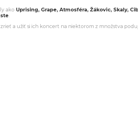
ly ako
Uprising, Grape, Atmosféra, Žákovic, Skaly, Ci
este
.
ieť a užiť si ich koncert na niektorom z množstva poduj