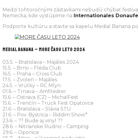
Medzi tohtoročnými zástavkami nebudú chýbať festiva
Nemecka, kde vystúpime na
Internationales Donauf
Podporte kultúru a stavte sa kapelu Medial Banana pozr
MEDIAL BANANA – MORE ČASU LETO 2024
03.5. – Bratislava – Majáles 2024
15.5. – Brno – Fléda Club
16.5. – Praha – Cross Club
17.5. – Zvolen – Majáles
24.5. – Vrútky – RC Mlyn
01.6. – Trnava – Amfiteáter
15.6. – Ostrava (CZ) – MichalFest
15.6. – Trenčín – Truck Fest Opatovce
21.6. – Bratislava – Slávia STU
21.6. – Pov. Bystrica – Riddim Show*
23.6. – ?? Bude aj vinyl ??
28.6. – Nitrianske Rudno – Camping
29.6. – Oponice