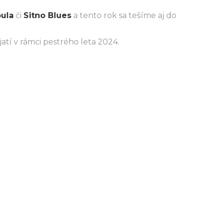
bula
či
Sitno Blues
a tento rok sa tešíme aj do
atí v rámci pestrého leta 2024.