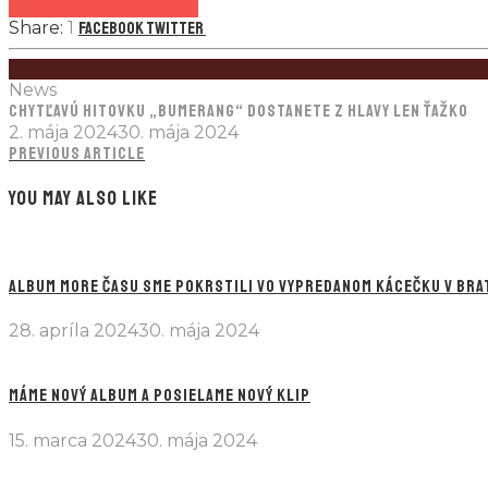
Všetky koncerty nájdeš tu!
1
Facebook
Twitter
News
CHYTĽAVÚ HITOVKU „BUMERANG“ DOSTANETE Z HLAVY LEN ŤAŽKO
2. mája 2024
30. mája 2024
PREVIOUS ARTICLE
YOU MAY ALSO LIKE
ALBUM MORE ČASU SME POKRSTILI VO VYPREDANOM KÁCEČKU V BRA
28. apríla 2024
30. mája 2024
MÁME NOVÝ ALBUM A POSIELAME NOVÝ KLIP
15. marca 2024
30. mája 2024