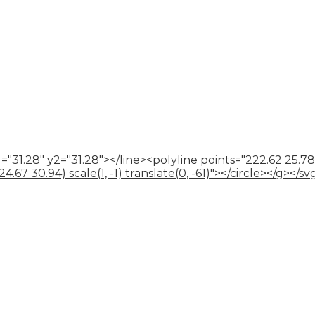
="31.28" y2="31.28"></line><polyline points="222.62 25.78
67 30.94) scale(1, -1) translate(0, -61)"></circle></g></sv