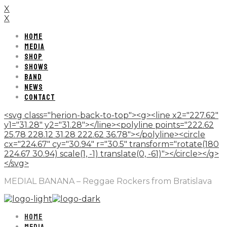
X
X
HOME
MEDIA
SHOP
SHOWS
BAND
NEWS
CONTACT
<svg class="herion-back-to-top"><g><line x2="227.62"
y1="31.28" y2="31.28"></line><polyline points="222.62
25.78 228.12 31.28 222.62 36.78"></polyline><circle
cx="224.67" cy="30.94" r="30.5" transform="rotate(180
224.67 30.94) scale(1, -1) translate(0, -61)"></circle></g>
</svg>
MEDIAL BANANA – Reggae Rockers from Bratislava
HOME