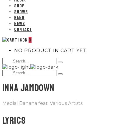
MEDIA
SHOP
SHOWS
BAND
NEWS
CONTACT
0
NO PRODUCT IN CART YET.
Search
Type
for:
and
Search
hit
Type
for:
enter
and
INNA JAMDOWN
hit
enter
Medial Banana feat. Various Artists
Lyrics