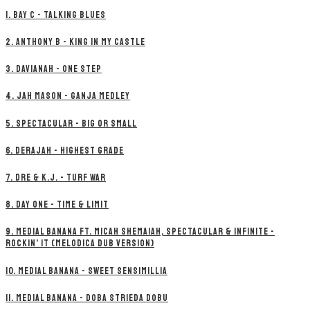
1. BAY C - TALKING BLUES
2. ANTHONY B - KING IN MY CASTLE
3. DAVIANAH - ONE STEP
4. JAH MASON - GANJA MEDLEY
5. SPECTACULAR - BIG OR SMALL
6. DERAJAH - HIGHEST GRADE
7. DRE & K.J. - TURF WAR
8. DAY ONE - TIME & LIMIT
9. MEDIAL BANANA FT. MICAH SHEMAIAH, SPECTACULAR & INFINITE -
ROCKIN' IT (MELODICA DUB VERSION)
10. MEDIAL BANANA - SWEET SENSIMILLIA
11. MEDIAL BANANA - DOBA STRIEDA DOBU