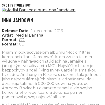
Spotify
iTunes
Buy
INNA JAMDOWN
Release Date
: 1. decembra 2016
Artist
:
Medial Banana
Format
:
CD
Format
: CD
Priamim pokračovateľom albumu “Rockin’ It” je
kompilácia “Inna Jamdown”, ktorá vzniká takmer
výlučne v nahrávacích štúdiách na Jamajke s
jamajskými vokalistami a MC’s. Najväčším hitom je
bezpochyby singel “ King In My Castle” s jamajskou
hviezdou Anthony-m B, ktorá sa razom stala jednou z
jeho najpopulárnejších piesní a k dnešnému dňu
dosahuje takmer 5 000 000 views na youtube.
Anthony B skladbu okamžite zaradil aj do svojho
koncertného repertoáru a dokonca po nej
pomenoval aj svoj najnovší album.