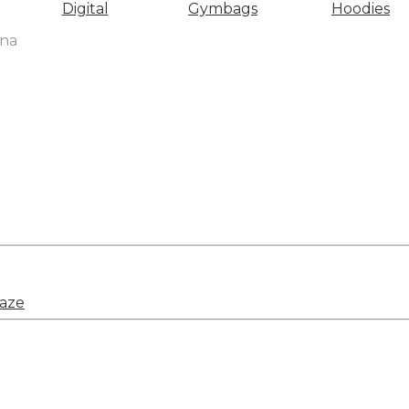
Digital
Gymbags
Hoodies
rna
laze