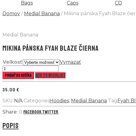
Bags
Caps
CD
Domov
/
Medial Banana
/ Mikina pánska Fyah Blaze čie
Medial Banana
MIKINA PÁNSKA FYAH BLAZE ČIERNA
Veľkosť
Vymazať
množstvo
Mikina
Add to wishlist
Pridať do košíka
pánska
Fyah
35.00
€
Blaze
čierna
SKU
N/A
Categories
Hoodies
,
Medial Banana
Tag
Fyah B
0
Facebook
Twitter
POPIS