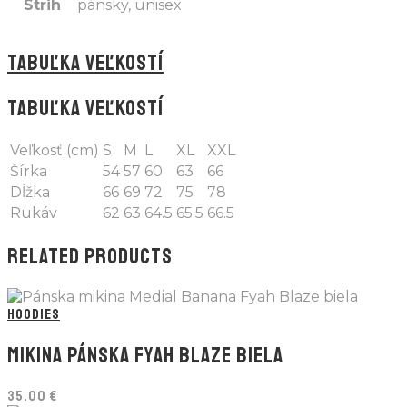
Strih
pánsky, unisex
TABUĽKA VEĽKOSTÍ
TABUĽKA VEĽKOSTÍ
Veľkosť (cm)
S
M
L
XL
XXL
Šírka
54
57
60
63
66
Dĺžka
66
69
72
75
78
Rukáv
62
63
64.5
65.5
66.5
RELATED PRODUCTS
HOODIES
MIKINA PÁNSKA FYAH BLAZE BIELA
35.00
€