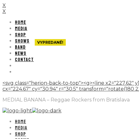
X
X
HOME
MEDIA
SHOP
SHOWS
VYPREDANÉ!
BAND
NEWS
CONTACT
<svg class="herion-back-to-top"><g><line x2="227.62" y1
cx="224.67" cy="30.94" r="30.5" transform="rotate(180 224.
MEDIAL BANANA – Reggae Rockers from Bratislava
HOME
MEDIA
SHOP