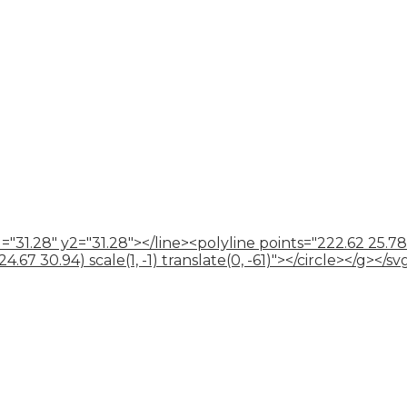
="31.28" y2="31.28"></line><polyline points="222.62 25.78
67 30.94) scale(1, -1) translate(0, -61)"></circle></g></sv