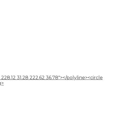
 228.12 31.28 222.62 36.78"></polyline><circle
g>