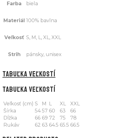
Farba
biela
Materiál
100% bavlna
Veľkosť
S, M, L, XL, XXL
Strih
pánsky, unisex
TABUĽKA VEĽKOSTÍ
TABUĽKA VEĽKOSTÍ
Veľkosť (cm)
S
M
L
XL
XXL
Šírka
54
57
60
63
66
Dĺžka
66
69
72
75
78
Rukáv
62
63
64.5
65.5
66.5