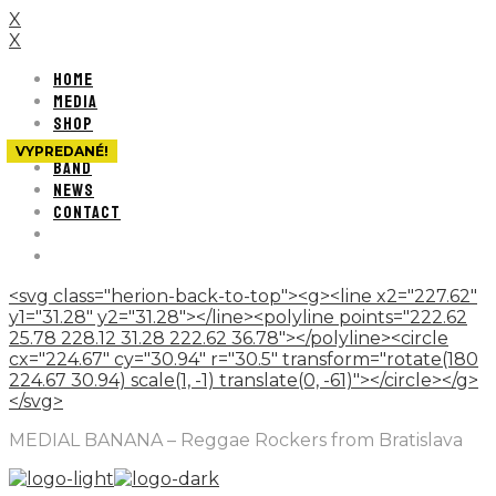
X
X
HOME
MEDIA
SHOP
SHOWS
VYPREDANÉ!
BAND
NEWS
CONTACT
<svg class="herion-back-to-top"><g><line x2="227.62"
y1="31.28" y2="31.28"></line><polyline points="222.62
25.78 228.12 31.28 222.62 36.78"></polyline><circle
cx="224.67" cy="30.94" r="30.5" transform="rotate(180
224.67 30.94) scale(1, -1) translate(0, -61)"></circle></g>
</svg>
MEDIAL BANANA – Reggae Rockers from Bratislava