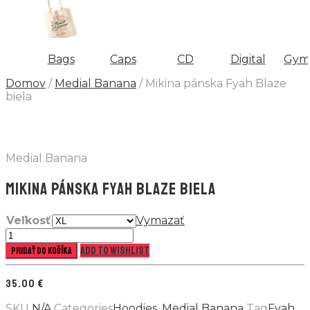
Bags
Caps
CD
Digital
Gym
Domov
/
Medial Banana
/ Mikina pánska Fyah Blaze
biela
Medial Banana
MIKINA PÁNSKA FYAH BLAZE BIELA
Veľkosť
Vymazať
množstvo
Mikina
Add to wishlist
Pridať do košíka
pánska
Fyah
35.00
€
Blaze
biela
SKU
N/A
Categories
Hoodies
,
Medial Banana
Tag
Fyah