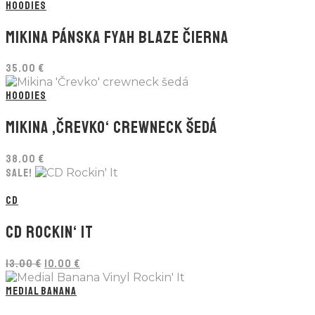
HOODIES
MIKINA PÁNSKA FYAH BLAZE ČIERNA
35.00
€
HOODIES
MIKINA ‚ČREVKO‘ CREWNECK ŠEDÁ
38.00
€
SALE!
CD
CD ROCKIN‘ IT
Pôvodná
Aktuálna
13.00
€
10.00
€
cena
cena
bola:
je:
MEDIAL BANANA
13.00 €.
10.00 €.